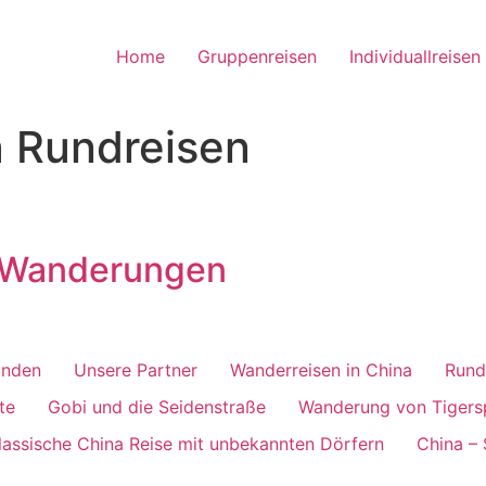
Home
Gruppenreisen
Individuallreisen
 Rundreisen
d Wanderungen
unden
Unsere Partner
Wanderreisen in China
Rund
te
Gobi und die Seidenstraße
Wanderung von Tigersp
lassische China Reise mit unbekannten Dörfern
China –